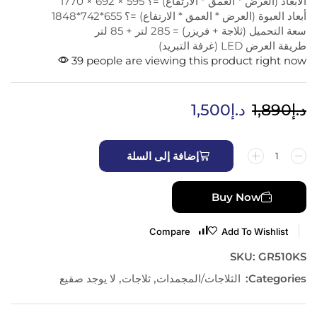
الأبعاد (العرض * العمق * الارتفاع) =؟ 595 × 692 × 1770
أبعاد العبوة (العرض * العمق * الارتفاع) =؟ 655*742*1848
سعة التحميل (ثلاجة + فريزر) = 285 لتر + 85 لتر
طريقة العرض LED (غرفة التبريد)
39 people are viewing this product right now
د.إ
1,890
د.إ
1,500
إضافة إلى السلة
Buy Now
Compare
Add To Wishlist
SKU:
GR510KS
Categories:
الثلاجات/المجمدات
,
ثلاجات
,
لا يوجد صقيع