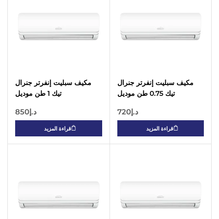
مكيف سبليت إنفرتر جنرال
مكيف سبليت إنفرتر جنرال
تيك 0.75 طن موديل
تيك 1 طن موديل
GSIAC9LT3 – ضاغط روتاري،
GSIAC12LT3 – ضاغط
د.إ
720
د.إ
850
غاز R410A، زعانف ذهبية، مع
روتاري، غاز R410A، زعانف
طقم أنابيب 3 متر
ذهبية، مع طقم أنابيب 3 متر
قراءة المزيد
قراءة المزيد