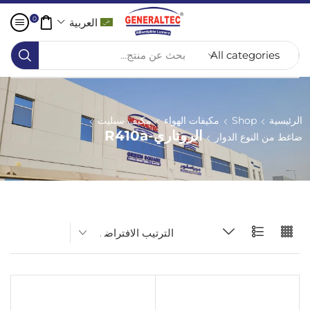
0
العربية
بحث عن منتج...
الرئيسية
Shop
مكيفات الهواء
مكيف سبليت
الروتاري-R410a
ضاغط من النوع الدوار