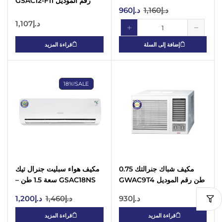
رقم الموديل GSAC12-F11
(ضاغط من النوع الدوار)
د.إ
1,160
د.إ
960
(ضاغط من النوع الدوار)
د.إ
1,107
إضافة إلى السلة
قراءة المزيد
18%
SALE!
مكيف شباك جنرالتك 0.75
مكيف هواء سبليت جنرال تيك
طن رقم الموديل GWAC9T4
GSAC18NS سعة 1.5 طن –
(ضاغط من النوع الدوار)
ضاغط دوار، تأرجح رباعي
د.إ
930
د.إ
1,460
د.إ
1,200
الاتجاهات، زعانف ذهبية، جهاز
تحكم عن بعد | ضمان كامل
قراءة المزيد
قراءة المزيد