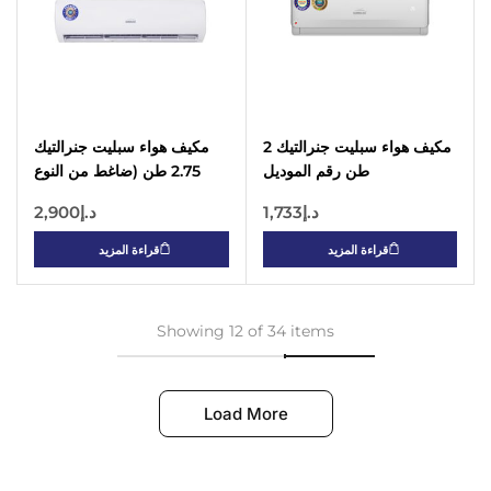
مكيف هواء سبليت جنرالتيك 2
مكيف هواء سبليت جنرالتيك
طن رقم الموديل
2.75 طن (ضاغط من النوع
GSAC24F11 (ضاغط من النوع
الدوار)، رقم الموديل
د.إ
1,733
د.إ
2,900
الدوار)
GSAC35-8S
قراءة المزيد
قراءة المزيد
Showing 12 of 34 items
Load More