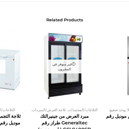
Related Products
غير متوفر في
المخزون
,
ا يوجد صقيع
الثلاجات/المجمدات
ثلاجة العرض/المبردات
الثلاجات/
ين موديل رقم
مبرد العرض من جينيرالتك
ثلاجة التجم
Generaltec طراز رقم
موديل رقم GF640L (باب مزدوج