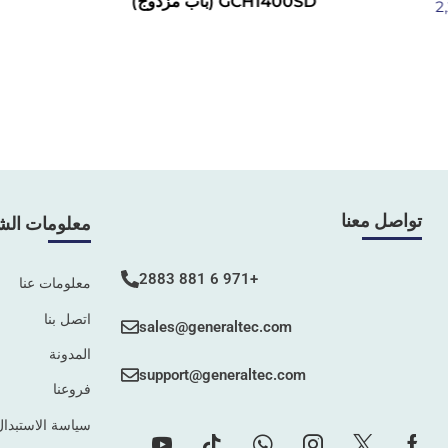
GCH1400SD (باب مزدوج)
2
تواصل معنا
معلومات الش
+971 6 881 2883
معلومات عنا
اتصل بنا
sales@generaltec.com
المدونة
support@generaltec.com
فروعنا
سياسة الاستبدال