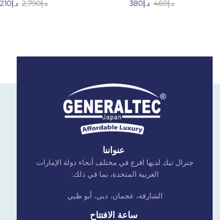
د.إ
460
د.إ
380
د.إ
2,790
د.إ
,210
عنواننا
جنرال تيك لديها افرع في مختلف أنحاء دولة الإمارات
العربية المتحدة، بما في ذلك:
الشارقة، عجمان، دبي، أبو ظبي
ساعة الافتتاح