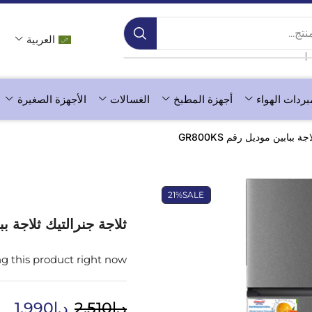
ج...
العربية
❘
بردات الهواء
أجهزة المطبخ
الغسالات
الأجهزة الصغيرة
 ببابين موديل رقم GR800KS
21%
SALE
ثلاجة جنرالتيك ثلاجة ببابي
g this product right now
د.إ
2,510
د.إ
1,990