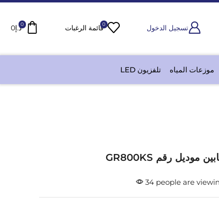
0
0
تسجيل الدخول
قائمة الرغبات
د.إ
0
موزعات المياه
تلفزيون LED
ن موديل رقم GR800KS
34 people are viewin