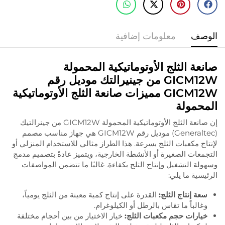
الوصف
معلومات إضافية
صانعة الثلج الأوتوماتيكية المحمولة
GICM12W من جينيرالتك موديل رقم
GICM12W مميزات صانعة الثلج الأوتوماتيكية
المحمولة
إن صانعة الثلج الأوتوماتيكية المحمولة GICM12W من جينرالتيك
(Generaltec) موديل رقم GICM12W هي جهاز مناسب مصمم
لإنتاج مكعبات الثلج بسرعة. هذا الطراز مثالي للاستخدام المنزلي أو
التجمعات الصغيرة أو الأنشطة الخارجية، ويتميز عادةً بتصميم مدمج
وسهولة التشغيل وإنتاج الثلج بكفاءة. غالبًا ما تتضمن المواصفات
الرئيسية ما يلي:
سعة إنتاج الثلج:
القدرة على إنتاج كمية معينة من الثلج يومياً،
وغالباً ما تقاس بالرطل أو الكيلوغرام.
خيارات حجم مكعبات الثلج:
خيار الاختيار من بين أحجام مختلفة