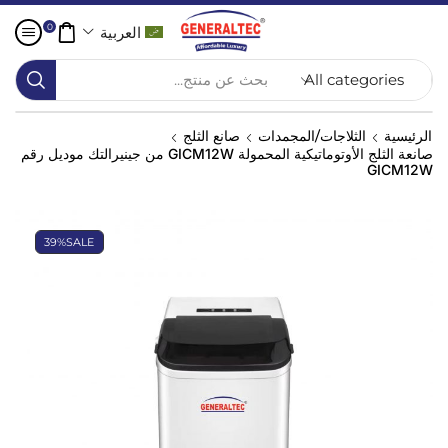
0
العربية
بحث عن منتج...
الرئيسية
الثلاجات/المجمدات
صانع الثلج
صانعة الثلج الأوتوماتيكية المحمولة GICM12W من جينيرالتك موديل رقم
GICM12W
39%
SALE