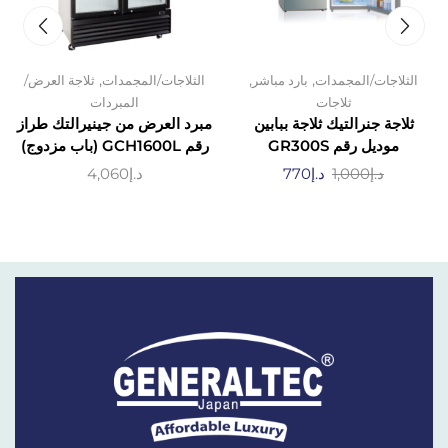
,
,
,
الثلاجات/المجمدات
بارد مباشر
الثلاجات/المجمدات
ثلاجة العرض/
ثلاجات
المبردات
ثلاجة جنرالتيك ثلاجة ببابين
مبرد العرض من جينيرالتك طراز
موديل رقم GR300S
رقم GCH1600L (باب مزدوج)
د.إ
1,000
د.إ
770
د.إ
4,060