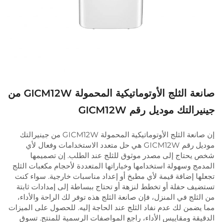
صانعة الثلج الأوتوماتيكية المحمولة GICM12W من
جينيرالتك موديل رقم GICM12W
إن صانعة الثلج الأوتوماتيكية المحمولة GICM12W من جينيرالتك
موديل رقم GICM12W هي حل متعدد الاستخدامات وفعال لأي
شخص يحتاج إلى مصدر موثوق للثلج عند الطلب. إن تصميمها
المدمج وسهولة استخدامها وخياراتها المتعددة لأحجام مكعبات الثلج
تجعلها إضافة قيمة لأي مطبخ أو إعداد مناسبات خارجية. سواء كنت
تستضيف حفلة أو تخطط لنزهة أو تحتاج ببساطة إلى إمدادات ثابتة
من الثلج في المنزل، فإن صانعة الثلج هذه توفر لك الراحة والأداء،
مما يضمن لك عدم نفاد الثلج عند الحاجة إليه. للحصول على الميزات
الدقيقة ومقاييس الأداء، راجع المواصفات الرسمية للمنتج. تسوق