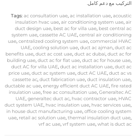
التركيب مع دعم كامل.
Tags:
ac consultation uae
,
ac installation uae
,
acoustic
insulation hvac uae
,
air conditioning system uae
,
air
duct design uae
,
best ac for villa uae
,
best central ac
system uae
,
cassette AC UAE
,
central air conditioning
uae
,
centralized cooling system uae
,
commercial HVAC
UAE
,
cooling solution uae
,
duct ac ajman
,
duct ac
benefits uae
,
duct ac cost uae
,
duct ac dubai
,
duct ac for
building uae
,
duct ac for flat uae
,
duct ac for house uae
,
duct AC for villa UAE
,
duct ac installation uae
,
duct ac
price uae
,
duct ac system uae
,
duct AC UAE
,
duct ac vs
cassette ac
,
duct fabrication uae
,
duct insulation uae
,
ductable ac uae
,
energy efficient duct AC UAE
,
fire rated
insulation uae
,
free ac consultation uae
,
Generaltec AC
UAE
,
generaltec duct ac
,
hvac contractor uae
,
HVAC
duct system UAE
,
hvac insulation uae
,
hvac services uae
,
in house duct manufacturing uae
,
office cooling system
uae
,
retail ac solution uae
,
thermal insulation duct uae
,
vrf ac uae
,
vrf system uae
,
what is duct ac