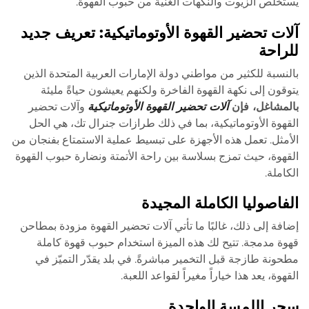
يستخلص الزيوت والنكهات الغنية من حبوب القهوة.
آلات تحضير القهوة الأوتوماتيكية: تعريف جديد
للراحة
بالنسبة للكثير من مواطني دولة الإمارات العربية المتحدة الذين
يتوقون إلى نكهة القهوة الفاخرة ولكنهم يعيشون حياةً مليئة
بالمشاغل، فإن
آلات تحضير القهوة الأوتوماتيكية
وآلات تحضير
القهوة الأوتوماتيكية، بما في ذلك طرازات جنرال تك، هي الحل
الأمثل. تعمل هذه الأجهزة على تبسيط عملية الاستمتاع بفنجان من
القهوة، حيث تمزج بسلاسة بين راحة الأتمتة ونضارة حبوب القهوة
الكاملة.
الفاصوليا الكاملة المجيدة
إضافة إلى ذلك، غالبًا ما تأتي آلات تحضير القهوة مزودة بمطاحن
قهوة مدمجة. تتيح لك هذه الميزة استخدام حبوب قهوة كاملة
مطحونة طازجة قبل التخمير مباشرةً. في بلد يقدّر التميّز في
القهوة، يعد هذا خياراً مغيراً لقواعد اللعبة.
سحر اللمسة الواحدة