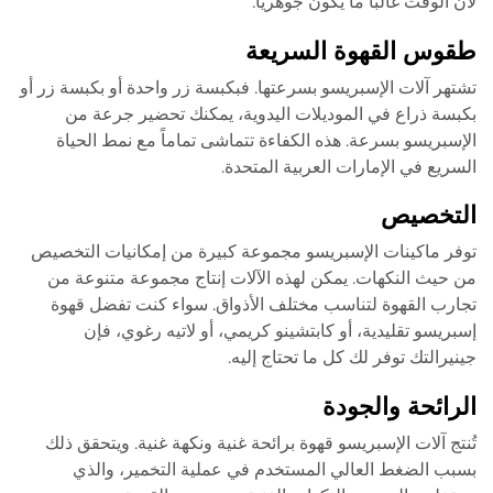
لأن الوقت غالباً ما يكون جوهرياً.
طقوس القهوة السريعة
تشتهر آلات الإسبريسو بسرعتها. فبكبسة زر واحدة أو بكبسة زر أو
بكبسة ذراع في الموديلات اليدوية، يمكنك تحضير جرعة من
الإسبريسو بسرعة. هذه الكفاءة تتماشى تماماً مع نمط الحياة
السريع في الإمارات العربية المتحدة.
التخصيص
توفر ماكينات الإسبريسو مجموعة كبيرة من إمكانيات التخصيص
من حيث النكهات. يمكن لهذه الآلات إنتاج مجموعة متنوعة من
تجارب القهوة لتناسب مختلف الأذواق. سواء كنت تفضل قهوة
إسبريسو تقليدية، أو كابتشينو كريمي، أو لاتيه رغوي، فإن
جينيرالتك توفر لك كل ما تحتاج إليه.
الرائحة والجودة
تُنتج آلات الإسبريسو قهوة برائحة غنية ونكهة غنية. ويتحقق ذلك
بسبب الضغط العالي المستخدم في عملية التخمير، والذي