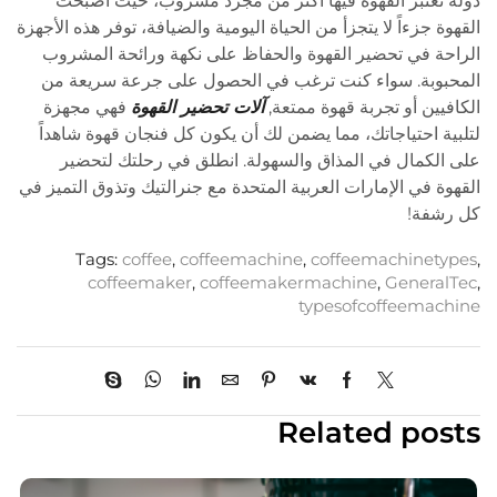
دولة تعتبر القهوة فيها أكثر من مجرد مشروب، حيث أصبحت
القهوة جزءاً لا يتجزأ من الحياة اليومية والضيافة، توفر هذه الأجهزة
الراحة في تحضير القهوة والحفاظ على نكهة ورائحة المشروب
المحبوبة. سواء كنت ترغب في الحصول على جرعة سريعة من
الكافيين أو تجربة قهوة ممتعة,
آلات تحضير القهوة
فهي مجهزة
لتلبية احتياجاتك، مما يضمن لك أن يكون كل فنجان قهوة شاهداً
على الكمال في المذاق والسهولة. انطلق في رحلتك لتحضير
القهوة في الإمارات العربية المتحدة مع جنرالتيك وتذوق التميز في
كل رشفة!
Tags:
coffee
,
coffeemachine
,
coffeemachinetypes
,
coffeemaker
,
coffeemakermachine
,
GeneralTec
,
typesofcoffeemachine
Related posts