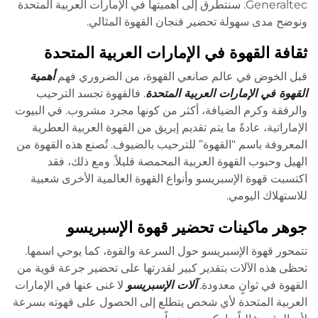
Generaltec. سنتطرق إلى أهميتها في الإمارات العربية المتحدة
ونوضح مدى سهولة تحضير فنجان القهوة المثالي.
ثقافة القهوة في الإمارات العربية المتحدة
قبل الخوض في عالم صانعي القهوة، من الضروري فهم
أهمية
القهوة في الإمارات العربية المتحدة
. فالقهوة تجسد الترحيب
والرفقة وكرم الضيافة، أكثر من كونها مجرد مشروب. في البيوت
الإماراتية، عادةً ما يتم تقديم إبريق من القهوة العربية العطرية
المعروفة باسم “القهوة” للترحيب بالضيوف. تُصنع هذه القهوة من
الهيل وحبوب القهوة العربية المحمصة قليلاً. ومع ذلك، فقد
اكتسبت قهوة الإسبريسو وأنواع القهوة العالمية الأخرى شعبية
للاستهلاك اليومي.
جوهر ماكينات تحضير قهوة الإسبريسو
تتمحور قهوة الإسبريسو حول السرعة والقوة، كما يوحي اسمها.
تحظى هذه الآلات بتقدير كبير لقدرتها على تحضير جرعة قوية من
القهوة في ثوانٍ معدودة.
آلات الإسبريسو
لا غنى عنها في الإمارات
العربية المتحدة لأي شخص يتطلع إلى الحصول على قهوته بسرعة