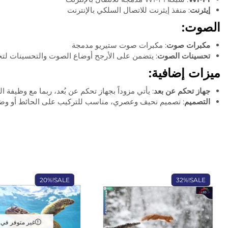
إيثرنت
: منفذ إيثرنت للاتصال السلكي بالإنترنت
الصوت:
مكبرات صوت
: مكبرات صوت ستيريو مدمجة
تحسينات الصوت
: يتضمن على الأرجح أوضاع الصوت والتحسينات ل
ميزات إضافية:
جهاز تحكم عن بعد
: يأتي مزوداً بجهاز تحكم عن بُعد، ربما مع وظيفة 
التصميم
: تصميم نحيف وعصري، مناسب للتركيب على الحائط أو وض
20%
SALE!
32%
SALE!
غير متوفر في