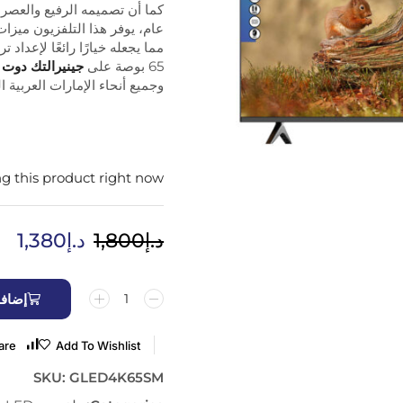
كما أن تصميمه الرفيع والعصر
عام، يوفر هذا التلفزيون ميزات 
65 بوصة على
جينيرالتك دوت 
وجميع أنحاء الإمارات العربية ا
g this product right now
د.إ
1,800
د.إ
1,380
إضافة
are
Add To Wishlist
SKU:
GLED4K65SM