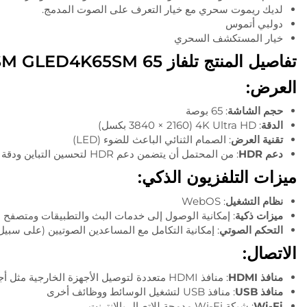
لديك ريموت سحري مع خيار التعرف على الصوت المدمج.
دولبي أتموس
خيار المستكشف السحري
تفاصيل المنتج تلفاز GLED4K65SM GLED4K65SM 65 بوصة ذكي 4K فائق الوضوح LED مع نظام التشغيل WebOS
العرض:
حجم الشاشة
: 65 بوصة
الدقة
: 4K Ultra HD (3840 × 2160 بكسل)
تقنية العرض
: الصمام الثنائي الباعث للضوء (LED)
دعم HDR
: من المحتمل أن يتضمن دعم HDR لتحسين التباين ودقة الألوان
ميزات التلفزيون الذكي:
نظام التشغيل
: WebOS
ميزات ذكية
: إمكانية الوصول إلى خدمات البث والتطبيقات ومتصفح ا
التحكم الصوتي
: إمكانية التكامل مع المساعدين الصوتيين (على سبيل المثال، مس
الاتصال:
منافذ HDMI
: منافذ HDMI متعددة لتوصيل الأجهزة الخارجية مثل أجهزة الألعاب ومشغلات Blu-ray وغيرها.
منافذ USB
: منافذ USB لتشغيل الوسائط ووظائف أخرى
Wi-Fi
: شبكة Wi-Fi مدمجة للاتصال بالإنترنت