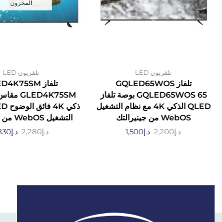
المخزون
تلفزيون LED
تلفزيون LED
تلفاز GQLED65WOS
تلفاز 4K75SM
GQLED65WOS 65 بوصة تلفاز
QLED الذكي 4K مع نظام التشغيل
WebOS من جينيرالتك
التشغيل WebOS من جينيرالتك
د.إ
2,200
د.إ
1,500
د.إ
2,280
د.إ
,830