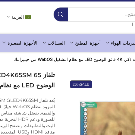
ج...
العربية
❘
بردات الهواء
أجهزة المطبخ
الغسالات
الأجهزة الصغيرة
الوضوح LED مع نظام التشغيل WebOS من جينيرالتك
23%
SALE
المزود بنظ
البث والتطبيقات وتصفح الويب