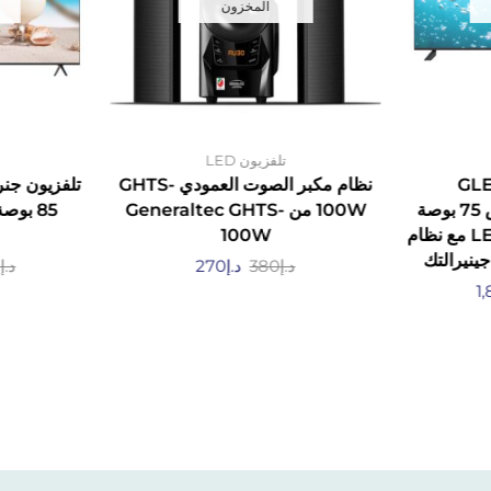
المخزون
تلفزيون LED
GLED
نظام مكبر الصوت العمودي GHTS-
GLED4K75SM مقاس 75 بوصة
100W من Generaltec GHTS-
ذكي 4K فائق الوضوح LED مع نظام
100W
د.إ
380
د.إ
270
د.إ
0
1