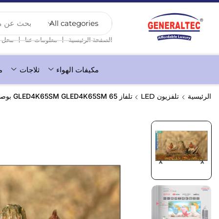
بحث عن منت
❘
❘
الصفحة الرئيسية
معلومات عنا
محل
مكيفات الهواء
ثلاجات
م
الرئيسية
تلفزيون LED
تلفاز GLED4K65SM GLED4K65SM 65 بوصة ذكي 4K فائق الوضوح LED مع نظام التشغيل WebOS من جينيرالتك