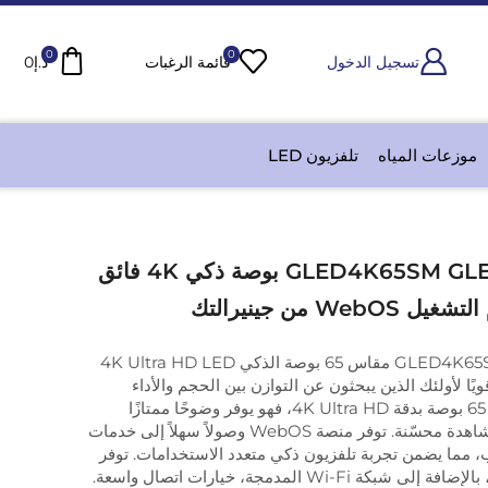
0
0
تسجيل الدخول
قائمة الرغبات
د.إ
0
موزعات المياه
تلفزيون LED
تلفاز GLED4K65SM GLED4K65SM 65 بوصة ذكي 4K فائق
يُعد تلفاز GLED4K65SM GLED4K65SM مقاس 65 بوصة الذكي 4K Ultra HD LED
ام WebOS خيارًا قويًا لأولئك الذين يبحثون عن التوازن بين الحجم والأداء
والقيمة. بفضل شاشته مقاس 65 بوصة بدقة 4K Ultra HD، فهو يوفر وضوحًا ممتازًا
للصورة ودعم HDR لتجربة مشاهدة محسّنة. توفر منصة WebOS وصولاً سهلاً إلى خدمات
، مما يضمن تجربة تلفزيون ذكي متعدد الاستخدامات. توفر
منافذ HDMI وUSB المتعددة، بالإضافة إلى شبكة Wi-Fi المدمجة، خيارات اتصال واسعة.