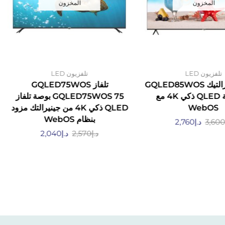
المخزون
المخزون
تلفزيون LED
تلفزيون LED
تلفزيون جنرالتيك GQLED85WOS
تلفاز GQLED75WOS
85 بوصة QLED ذكي 4K مع
GQLED75WOS 75 بوصة تلفاز
WebOS
QLED ذكي 4K من جينيرالتك مزود
بنظام WebOS
3,60
د.إ
2,760
د.إ
2,570
د.إ
2,040