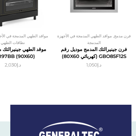
,
فرن مدمج
مواقد الطهي المدمجة في الأجهزة
مواقد الطهي المدمجة في الأج
المدمجة
نطاقات الطهي
فرن جينيرالتك المدمج موديل رقم
موقد الطهي جينيرالتك 
GBO85F12S (كهربائي 80X60)
97BB (90X60)
د.إ
1,050
د.إ
2,030