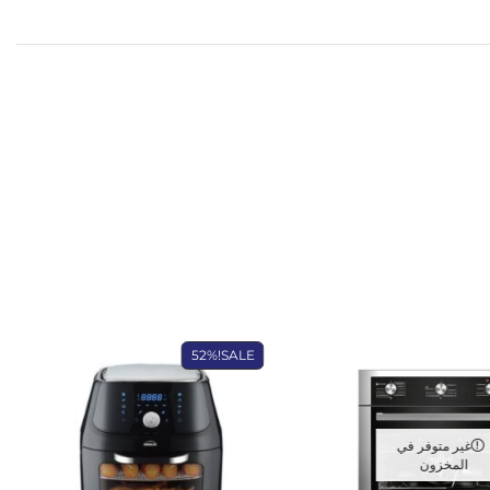
52%
SALE!
غير متوفر في
المخزون