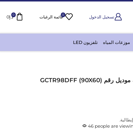
0
0
تسجيل الدخول
قائمة الرغبات
د.إ
0
موزعات المياه
تلفزيون LED
GCTR98DFF (90X60)
يطالية.
46 people are viewin