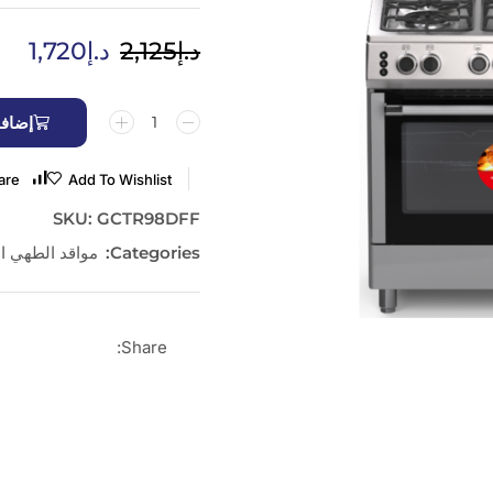
د.إ
2,125
د.إ
1,720
إضافة
are
Add To Wishlist
SKU:
GCTR98DFF
Categories:
مواقد الطهي ا
Share: