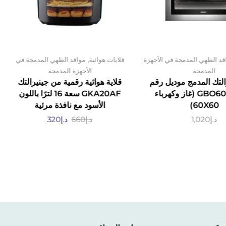
,
قد الطهي المدمجة في الأجهزة
قلايات هوائية
مواقد الطهي المدمجة في
المدمجة
الأجهزة المدمجة
لتك المدمج موديل رقم
قلاية هوائية رقمية من جينيرالتك
GBO60GESBC (غاز وكهرباء
GKA20AF سعة 16 لترًا باللون
60X60)
الأسود مع نافذة مرئية
د.إ
1,020
د.إ
660
د.إ
320