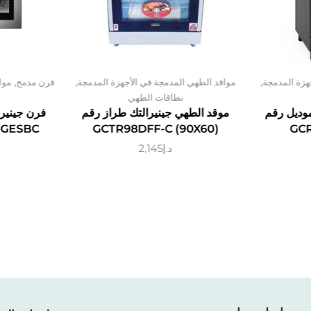
,
,
,
هزة المدمجة
مواقد الطهي المدمجة في الأجهزة المدمجة
فرن مدمج
موا
نطاقات الطهي
موديل رقم
موقد الطهي جينيرالتك طراز رقم
فرن جينيرا
GCTR98DFF-C (90X60)
GCR
د.إ
2,145