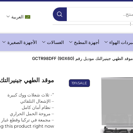
ج...
العربية
❘
بردات الهواء
أجهزة المطبخ
الغسالات
الأجهزة الصغيرة
موقد الطهي جينيرالتك موديل رقم GCTR98DFF (90X60)
موقد الطهي جينيرالتك موديل رقم 
19%
SALE
”- ثلاث شعلات ووك كبيرة
– الإشعال التلقائي
– نظام أمان كامل
– مروحة الحمل الحراري
– مجمعة في تركيا وقطع غيار إ
g this product right now