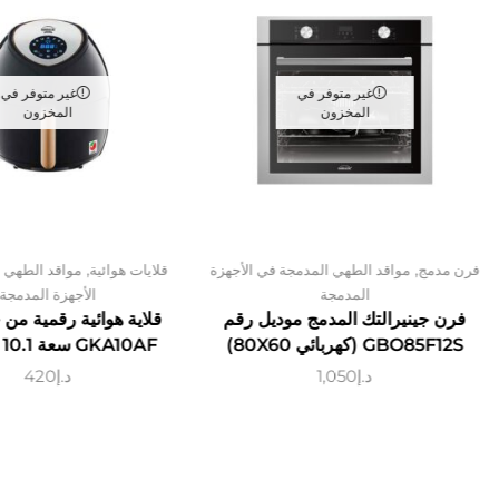
غير متوفر في
غير متوفر في
المخزون
المخزون
,
,
فرن مدمج
مواقد الطهي المدمجة في الأجهزة
قلايات هوائية
مواقد الطهي 
المدمجة
الأجهزة المدمجة
فرن جينيرالتك المدمج موديل رقم
قلاية هوائية رقمية من 
GBO85F12S (كهربائي 80X60)
GKA10AF سعة 10.1 لتر أسود
د.إ
1,050
د.إ
420