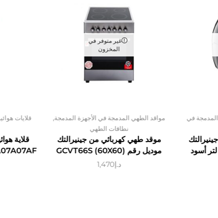
غير متوفر في
المخزون
,
المدمجة في
مواقد الطهي المدمجة في الأجهزة المدمجة
قلايات هوائية
نطاقات الطهي
ا
جينيرالتك
موقد طهي كهربائي من جينيرالتك
قلاية هوائ
موديل رقم GCVT66S (60X60)
د.إ
1,470