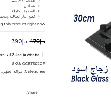
الحجم : 30 سم
شعلتان
السلامة الكاملة
قطع غيار إيطالية ومجمع
g this product right now
د.إ
470
د.إ
390
are
Add To Wishlist
SKU:
GCBT302GF
Categories:
مواقد الطهي
,
م
Share: