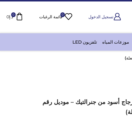
0
0
تسجيل الدخول
قائمة الرغبات
د.إ
0
موزعات المياه
تلفزيون LED
جاج أسود من جنرالتيك – موديل رقم