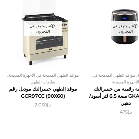
غير متوفر في
غير متوفر في
المخزون
المخزون
,
,
مواقد الطهي المدمجة في
مواقد الطهي المدمجة في الأجهزة المدمجة
لأجهزة المدمجة
نطاقات الطهي
ية رقمية من جينيرالتك
موقد الطهي جينيرالتك موديل رقم
GKA07A07AF سعة 6.5 لتر أسود/
GCR97CC (90X60)
ذهبي
د.إ
2,030
د.إ
475