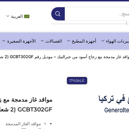
ج...
العربية
❘
بردات الهواء
أجهزة المطبخ
الغسالات
الأجهزة الصغيرة
قد غاز مدمجة مع زجاج أسود من جنرالتيك – موديل رقم GCBT302GF (2 شعلة)
17%
SALE
مواقد غاز مدمجة مع ز
GCBT302GF (2 شعلة)
مواقد الغاز المدمجة