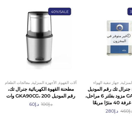
40%
SALE!
غير متوفر في
المخزون
,
,
,
لمنزلية
جهاز تنقية الهواء
آلات القهوة
الأجهزة المنزلية
معالجات الطعام
جنرال تك رقم الموديل
مطحنة القهوة الكهربائية جنرال تك،
GAP200RU مزود بفلتر 6 مراحل،
رقم الموديل GKA90CG، 200 وات
مترًا مربعًا
د.إ
100
د.إ
60
.إ
460
د.إ
280