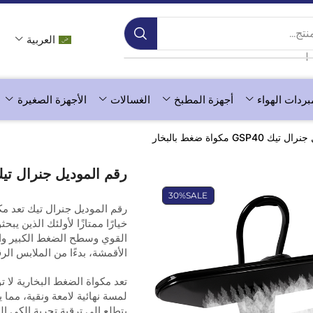
ج...
العربية
❘
بردات الهواء
أجهزة المطبخ
الغسالات
الأجهزة الصغيرة
GSP4 مكواة ضغط بالبخار
رقم الموديل جنرال تيك GSP40 مكواة ضغط بال
30%
SALE
خيارًا ممتازًا لأولئك الذين يب
القوي وسطح الضغط الكبير والم
الأقمشة، بدءًا من الملابس الر
تعد مكواة الضغط البخارية لا 
لمسة نهائية لامعة ونقية، مما