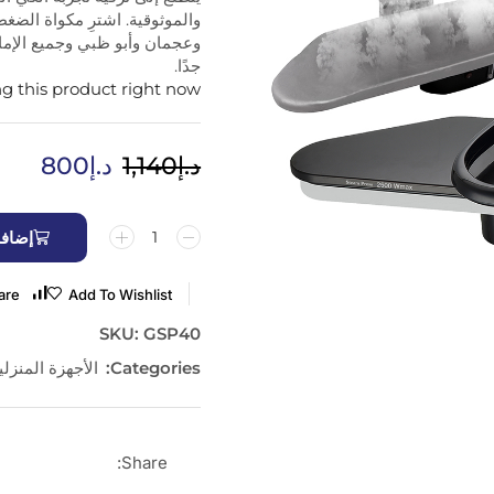
والموثوقية. اشترِ مكواة الضغ
وعجمان وأبو ظبي وجميع الإما
جدًا.
g this product right now
د.إ
1,140
د.إ
800
إضافة
are
Add To Wishlist
SKU:
GSP40
Categories:
الأجهزة المنزلي
Share: