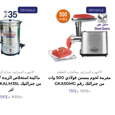
29%
SALE!
28%
SALE!
,
,
الأجهزة المنزلية
معالجات الطعام
الأجهزة المنزلية
صناع الزب
مفرمة لحوم بمسنن فولاذي 500 وات
ماكينة استخلاص الزبدة /
من جنرالتك رقم GKA50MG
لتر
د.إ
180
د.إ
130
د.إ
830
د.إ
590