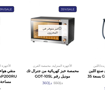
39%
SALE!
35%
SALE!
غير متوفر في
المخزون
,
دة/اللبن
الأجهزة المنزلية
محمصة الفرن
الأجهزة ا
 صنع اللبن
محمصة خبز كهربائية من جنرال تك
منقي هواء 
من جنرالتيك GKALM35L بسعة 35
موديل رقم GOT-105L
مساحة غرفة 40 
د.إ
550
د.إ
360
د