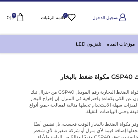
0
0
تسجيل الدخول
قائمة الرغبات
د.إ
0
موزعات المياه
تلفزيون LED
بخار
رقم الموديل جنرال تيك تعد مكواة الضغط البخارية رقم الموديل GSP40 من جنرال تيك
حثون عن الكي بكفاءة واحترافية في المنزل. إن إخراج البخار
يزات سهلة الاستخدام تجعلها مثالية لمعالجة جميع أنواع
قيقة وحتى البياضات الثقيلة.
توفر مكواة الضغط بالبخار الوقت فحسب، بل تضمن أيضًا
 يجعلها إضافة قيمة لأي منزل أو شركة صغيرة. لأي شخص
يتطلع إلى ترقية تجربة الكي الخاصة به، توفر GSP40 مزيجًا مثاليًا من الراحة والأداء