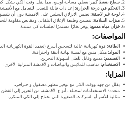
سطح ضغط كبير
: يغطي مساحة أوسع، مما يقلل وقت الكي بشكل كبي
ا
لتحكم في درجة الحرارة:
إعدادات قابلة للتعديل للتعامل مع الأقمشة ا
لوحة غير لاصقة:
تضمن الانزلاق السلس على الأقمشة دون أن تلتصق 
ميزات السلامة:
تتضمن وظيفة الإغلاق التلقائي ومقابض مقاومة للحرا
خزان مياه مدمج:
يوفر بخارًا مستمرًا لجلسات كي ممتدة.
المواصفات:
الطاقة:
قوة كهربائية عالية لتسخين أسرع (تعتمد القوة الكهربائية الد
المواد:
هيكل متين مع لمسة نهائية أنيقة واحترافية.
ا
لتصميم:
مدمج وقابل للطي لسهولة التخزين.
الاستخدام:
مناسب للملابس والبياضات والأقمشة المنزلية الأخرى.
المزايا:
يقلل من جهد ووقت الكي مع توفير مظهر مصقول واحترافي.
متعددة الاستخدامات لمختلف أنواع الأقمشة، من الحرير إلى القطن ا
مثالية للأسر أو الشركات الصغيرة التي تحتاج إلى الكي المتكرر.