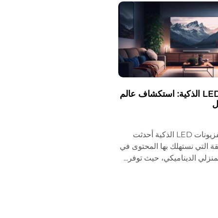
أجهزة تلفاز LED الذكية: استكشاف عالم
ل
مقدمة ذكية تلفزيونات LED الذكية أحدثت
ة التي نستهلك بها المحتوى في
منزلي الديناميكي، حيث توفر...