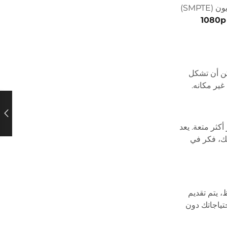
يتوقف الحجم الأمثل للتلفزيون على مسافة المشاهدة. وللحصول على تجربة غامرة بالكامل، تقترح جمعية مهندسي الصور المتحركة والتلفزيون (SMPTE)
تلفزيون عالي الدقة 1080p
كن أن تشكل
غير مكانه.
كثر متعة. يعد
تك، فكر في
، يتم تقديم
حتياجاتك دون