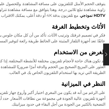
زاوية مشاهدة تبلغ ثلاثين درجة. وهذا يتوافق مع مسافة مشاهدة تتراوح بين 1.5 إلى 2.5 ضعف حجم الشاشة
HDTV نموذجي
. مع تلفزيون بدقة 4K أو دقة أعلى، يمكنك الاقتراب أكثر من الشاشة من دون المساومة على جودة الصورة.
الأثاث وتخطيط الغرفة
فكر في تصميم غرفتك وترتيب الأثاث. تأكد من أن كل مكان جلوس يمك
عائقًا. تعد أجهزة التلفاز المثبتة على الحائط طريقة رائعة لتوفير الم
الغرض من الاستخدام
قد تكون هناك حاجة لأحجام تلفزيون مختلفة للأنشطة المختلفة. إذا كن
العثور على المزيج الصحيح بين الحجم والدقة أمرًا ضروريًا للمشاهدة 
الطريقة التي تريد بها استخدام التلفزيون الخاص بك في الغالب.
النظر في الميزانية
على الرغم من أنه قد يكون من المغري اختيار أكبر وأروع جهاز تلفزي
أجهزة تلفزيون عالية الجودة في مجموعة من نطاقات الأسعار. حدد أولو
التضحية بالكثير من الجودة من أجل البقاء في حدود ميزانيتك.