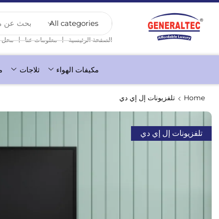
بحث عن منت
❘
❘
الصفحة الرئيسية
معلومات عنا
محل
مكيفات الهواء
ثلاجات
م
Home
تلفزيونات إل إي دي
تلفزيونات إل إي دي