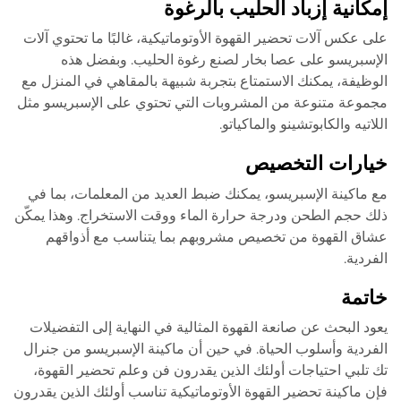
إمكانية إزباد الحليب بالرغوة
على عكس آلات تحضير القهوة الأوتوماتيكية، غالبًا ما تحتوي آلات
الإسبريسو على عصا بخار لصنع رغوة الحليب. وبفضل هذه
الوظيفة، يمكنك الاستمتاع بتجربة شبيهة بالمقاهي في المنزل مع
مجموعة متنوعة من المشروبات التي تحتوي على الإسبريسو مثل
اللاتيه والكابوتشينو والماكياتو.
خيارات التخصيص
مع ماكينة الإسبريسو، يمكنك ضبط العديد من المعلمات، بما في
ذلك حجم الطحن ودرجة حرارة الماء ووقت الاستخراج. وهذا يمكّن
عشاق القهوة من تخصيص مشروبهم بما يتناسب مع أذواقهم
الفردية.
خاتمة
يعود البحث عن صانعة القهوة المثالية في النهاية إلى التفضيلات
الفردية وأسلوب الحياة. في حين أن ماكينة الإسبريسو من جنرال
تك تلبي احتياجات أولئك الذين يقدرون فن وعلم تحضير القهوة،
فإن ماكينة تحضير القهوة الأوتوماتيكية تناسب أولئك الذين يقدرون