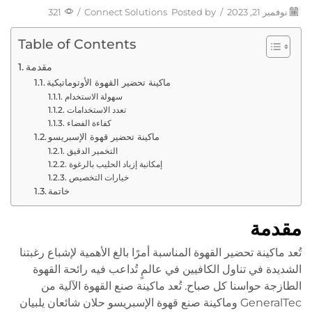
نوفمبر 21, 2023
/
Posted by
Connect Solutions
/
321
Table of Contents
مقدمة
ماكينة تحضير القهوة الأوتوماتيكية
سهولة الاستخدام
تعدد الاستخدامات
كفاءة الفضاء
ماكينة تحضير قهوة الإسبريسو
التخمير الدقيق
إمكانية إزباد الحليب بالرغوة
خيارات التخصيص
خاتمة
مقدمة
تُعد ماكينة تحضير القهوة المناسبة أمرًا بالغ الأهمية لإشباع رغبتنا
الشديدة في تناول الكافيين في عالمٍ تُداعب فيه رائحة القهوة
الطازجة حواسنا كل صباح. تُعد ماكينة صنع القهوة الآلية من
GeneralTec وماكينة صنع قهوة الإسبريسو حلان شائعان يلبيان