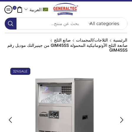
0
العربية
بحث عن منتج...
الرئيسية
الثلاجات/المجمدات
صانع الثلج
صانعة الثلج الأوتوماتيكية المحمولة GIM45SS من جينيرالتك موديل رقم
GIM45SS
32%
SALE