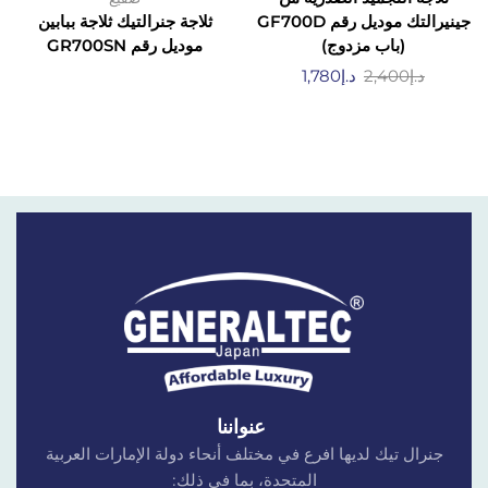
جينيرالتك موديل رقم GF700D
ثلاجة جنرالتيك ثلاجة ببابين
(باب مزدوج)
موديل رقم GR700SN
د.إ
2,400
د.إ
1,780
عنواننا
جنرال تيك لديها افرع في مختلف أنحاء دولة الإمارات العربية
المتحدة، بما في ذلك: