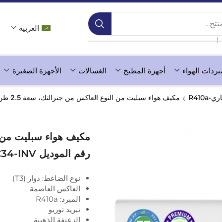
ج...
العربية
❘
بردات الهواء
أجهزة المطبخ
الغسالات
الأجهزة الصغيرة
ي-R410a
مكيف هواء سبليت من النوع العاكس من جنرالتك، سعة 2.5 طن، رقم الموديل GSIAC34-INV (ضاغط من النوع الدوار)
رقم الموديل GSIAC34-INV (ضاغط من النوع الدوار)
نوع الضاغط: دوار (T3)
العاكس العاصمة
المبرد: R410a
تبريد توربو
الزعنفة الذهبية