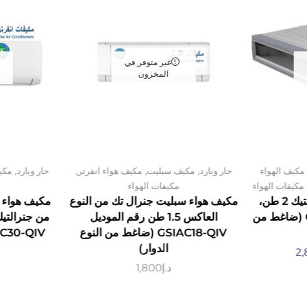
غير متوفر في
المخزون
,
,
,
,
مكيف الهواء
حار وبارد
مكيف سبليت
مكيف هواء انفرتر
حار وبارد
مكي
مكيفات الهواء
مكيفات الهواء
مكيف هواء سبليت جنرالتيك 2 طن،
مكيف هواء سبليت جنرال تك من النوع
مكيف هواء 
موديل رقم GDAC24KN (ضاغط من
العاكس 1.5 طن رقم الموديل
GSIAC18-QIV (ضاغط من النوع
الدوار)
2,
د.إ
1,800