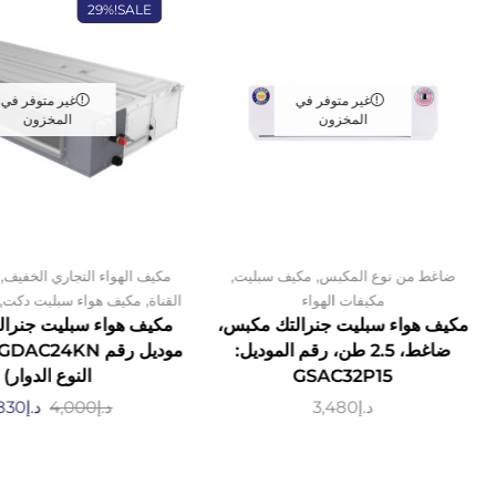
29%
SALE!
غير متوفر في
غير متوفر في
المخزون
المخزون
,
,
,
ضاغط من نوع المكبس
مكيف سبليت
مكيف الهواء التجاري الخفيف
,
,
مكيفات الهواء
القناة
مكيف هواء سبليت دكت
مكيف هواء سبليت جنرالتك مكبس،
ضاغط، 2.5 طن، رقم الموديل:
GSAC32P15
النوع الدوار)
د.إ
3,480
د.إ
4,000
د.إ
830