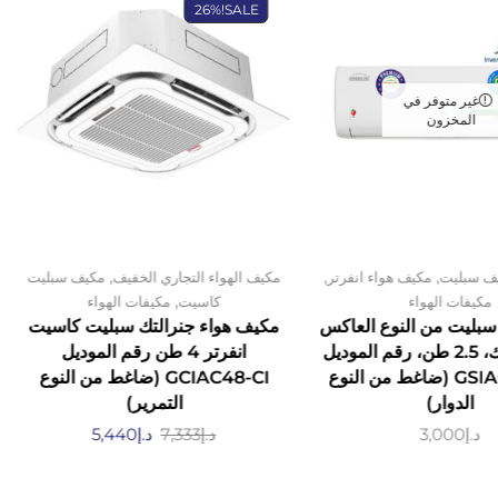
26%
SALE!
غير متوفر في
المخزون
,
,
,
ف سبليت
مكيف هواء انفرتر
مكيف الهواء التجاري الخفيف
مكيف سبليت
,
مكيفات الهواء
كاسيت
مكيفات الهواء
سبليت من النوع العاكس
مكيف هواء جنرالتك سبليت كاسيت
من جنرالتيك، 2.5 طن، رقم الموديل
انفرتر 4 طن رقم الموديل
GSIAC30-QIV (ضاغط من النوع
GCIAC48-CI (ضاغط من النوع
الدوار)
التمرير)
د.إ
3,000
د.إ
7,333
د.إ
5,440