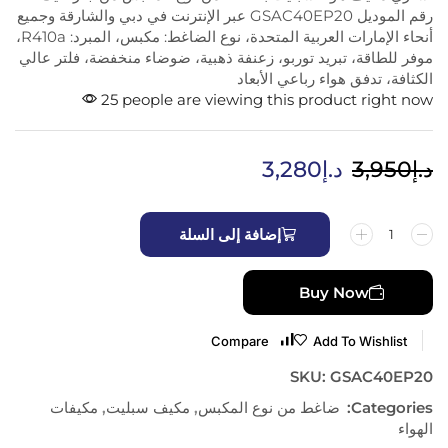
رقم الموديل GSAC40EP20 عبر الإنترنت في دبي والشارقة وجميع
أنحاء الإمارات العربية المتحدة، نوع الضاغط: مكبس، المبرد: R410a،
موفر للطاقة، تبريد توربو، زعنفة ذهبية، ضوضاء منخفضة، فلتر عالي
الكثافة، تدفق هواء رباعي الأبعاد
25 people are viewing this product right now
د.إ
3,950
د.إ
3,280
إضافة إلى السلة
Buy Now
Compare
Add To Wishlist
SKU:
GSAC40EP20
Categories:
ضاغط من نوع المكبس
,
مكيف سبليت
,
مكيفات
الهواء