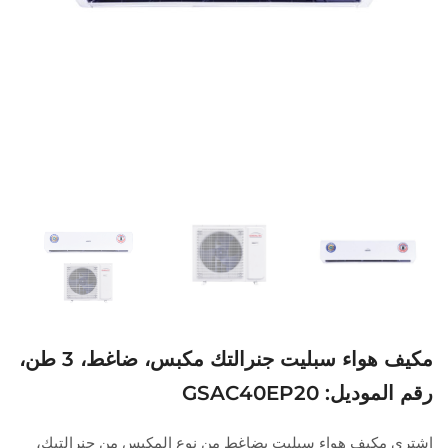
مكيف هواء سبليت جنرالتك مكبس، ضاغط، 3 طن،
رقم الموديل: GSAC40EP20
اشتري مكيف هواء سبليت بضاغط من نوع المكبس من جنرالتيك،