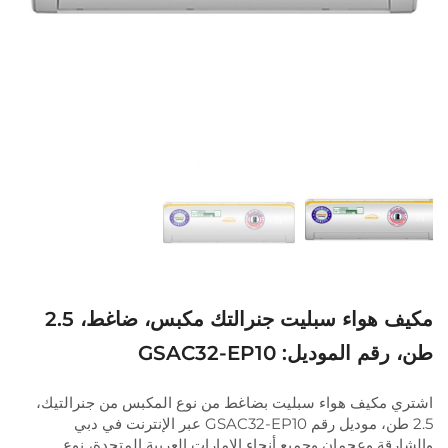
مكيف هواء سبليت جنرالتك مكبس، ضاغط، 2.5
طن، رقم الموديل: GSAC32-EP10
اشتري مكيف هواء سبليت بضاغط من نوع المكبس من جنرالتيك،
2.5 طن، موديل رقم GSAC32-EP10 عبر الإنترنت في دبي
والشارقة وعجمان وجميع أنحاء الإمارات العربية المتحدة، نوع