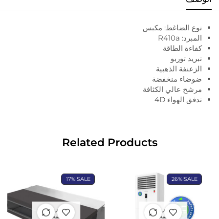
نوع الضاغط: مكبس
المبرد: R410a
كفاءة الطاقة
تبريد توربو
الزعنفة الذهبية
ضوضاء منخفضة
مرشح عالي الكثافة
تدفق الهواء 4D
Related Products
17%
SALE!
26%
SALE!
غير متوفر
غير متوفر
في المخزون
في المخزون