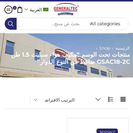
0
العربية
بحث عن منتج...
الرئيسية
Shop
منتجات تحت الوسم “مكيف هواء سبليت 1.5 طن
GSAC18-2C ضاغط من النوع الدوار”
36%
SALE!